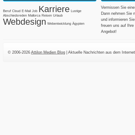
Karriere
Vermissen Sie eine 
Beruf
Cloud
E-Mail
Job
Lustige
Dann nehmen Sie n
Abschiedsreden
Mallorca
Reisen
Urlaub
Webdesign
und informieren Sie
Webentwicklung
Ägypten
freuen uns auf Ih
Angebot!
© 2006-2026
Attilon Medien Blog
| Aktuelle Nachrichten aus dem Internet