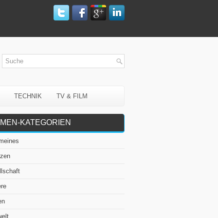
TECHNIK
TV & FILM
MEN-KATEGORIEN
emeines
nzen
lschaft
ere
en
elt