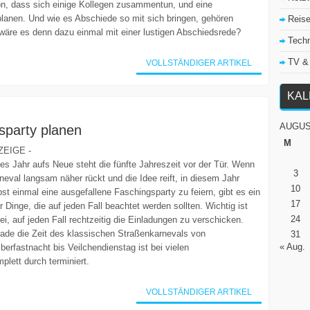
n, dass sich einige Kollegen zusammentun, und eine
planen. Und wie es Abschiede so mit sich bringen, gehören
Reis
wäre es denn dazu einmal mit einer lustigen Abschiedsrede?
Tech
TV &
VOLLSTÄNDIGER ARTIKEL
KA
AUGUS
sparty planen
M
ZEIGE -
es Jahr aufs Neue steht die fünfte Jahreszeit vor der Tür. Wenn
3
neval langsam näher rückt und die Idee reift, in diesem Jahr
10
bst einmal eine ausgefallene Faschingsparty zu feiern, gibt es ein
17
r Dinge, die auf jeden Fall beachtet werden sollten. Wichtig ist
24
ei, auf jeden Fall rechtzeitig die Einladungen zu verschicken.
ade die Zeit des klassischen Straßenkarnevals von
31
« Aug.
berfastnacht bis Veilchendienstag ist bei vielen
lett durch terminiert.
VOLLSTÄNDIGER ARTIKEL