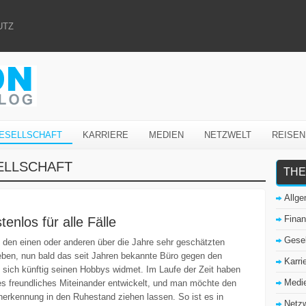
UTZ
ESELLSCHAFT
KARRIERE
MEDIEN
NETZWELT
REISEN
ELLSCHAFT
THE
Allg
Fina
enlos für alle Fälle
Gesel
n den einen oder anderen über die Jahre sehr geschätzten
leben, nun bald das seit Jahren bekannte Büro gegen den
Karri
 sich künftig seinen Hobbys widmet. Im Laufe der Zeit haben
Medi
es freundliches Miteinander entwickelt, und man möchte den
nerkennung in den Ruhestand ziehen lassen. So ist es in
Netzw