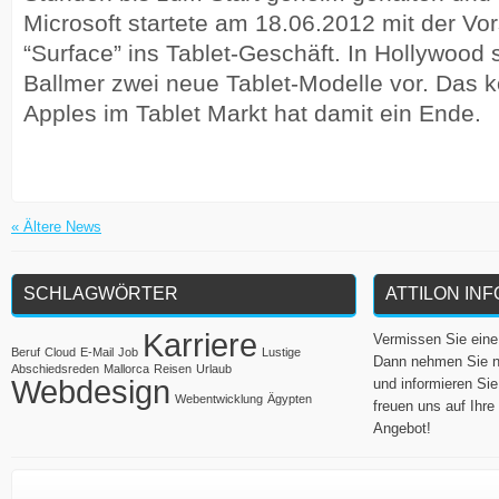
Microsoft startete am 18.06.2012 mit der Vor
“Surface” ins Tablet-Geschäft. In Hollywood 
Ballmer zwei neue Tablet-Modelle vor. Das 
Apples im Tablet Markt hat damit ein Ende.
«
Ältere News
SCHLAGWÖRTER
ATTILON IN
Karriere
Vermissen Sie eine 
Beruf
Cloud
E-Mail
Job
Lustige
Dann nehmen Sie n
Abschiedsreden
Mallorca
Reisen
Urlaub
Webdesign
und informieren Sie
Webentwicklung
Ägypten
freuen uns auf Ih
Angebot!