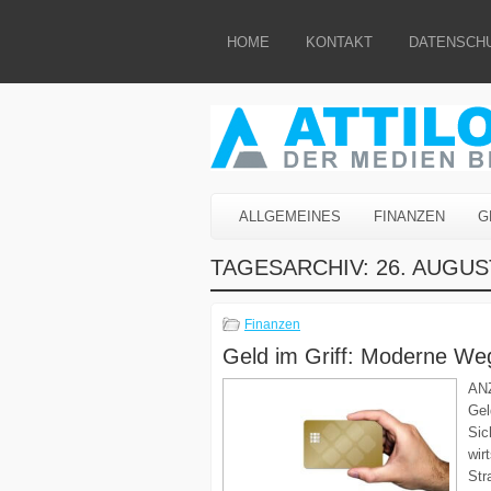
HOME
KONTAKT
DATENSCH
ALLGEMEINES
FINANZEN
G
TAGESARCHIV:
26. AUGUS
Finanzen
Geld im Griff: Moderne Weg
AN
Gel
Sic
wir
Str