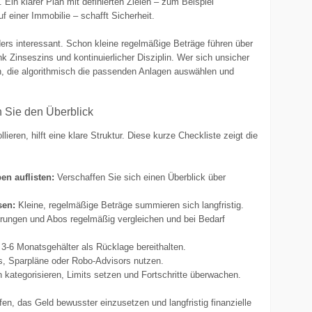
in klarer Plan mit definierten Zielen – zum Beispiel
f einer Immobilie – schafft Sicherheit.
rs interessant. Schon kleine regelmäßige Beträge führen über
inseszins und kontinuierlicher Disziplin. Wer sich unsicher
n, die algorithmisch die passenden Anlagen auswählen und
n Sie den Überblick
eren, hilft eine klare Struktur. Diese kurze Checkliste zeigt die
n auflisten:
Verschaffen Sie sich einen Überblick über
sen:
Kleine, regelmäßige Beträge summieren sich langfristig.
rungen und Abos regelmäßig vergleichen und bei Bedarf
 3-6 Monatsgehälter als Rücklage bereithalten.
s, Sparpläne oder Robo-Advisors nutzen.
 kategorisieren, Limits setzen und Fortschritte überwachen.
en, das Geld bewusster einzusetzen und langfristig finanzielle