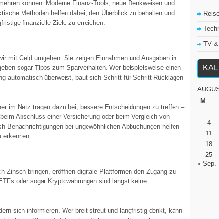
mehren können. Moderne Finanz-Tools, neue Denkweisen und
ktische Methoden helfen dabei, den Überblick zu behalten und
Reis
gfristige finanzielle Ziele zu erreichen.
Tech
TV &
 wir mit Geld umgehen. Sie zeigen Einnahmen und Ausgaben in
KA
 geben sogar Tipps zum Sparverhalten. Wer beispielsweise einen
ng automatisch überweist, baut sich Schritt für Schritt Rücklagen
AUGUS
M
er im Netz tragen dazu bei, bessere Entscheidungen zu treffen –
beim Abschluss einer Versicherung oder beim Vergleich von
4
ush-Benachrichtigungen bei ungewöhnlichen Abbuchungen helfen
11
zu erkennen.
18
25
« Sep.
Zinsen bringen, eröffnen digitale Plattformen den Zugang zu
, ETFs oder sogar Kryptowährungen sind längst keine
dern sich informieren. Wer breit streut und langfristig denkt, kann