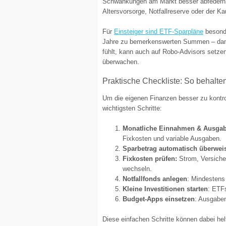
Schwankungen am Markt besser abfedern. E
Altersvorsorge, Notfallreserve oder der Kau
Für
Einsteiger sind ETF-Sparpläne
besonde
Jahre zu bemerkenswerten Summen – dank Z
fühlt, kann auch auf Robo-Advisors setze
überwachen.
Praktische Checkliste: So behalte
Um die eigenen Finanzen besser zu kontrolli
wichtigsten Schritte:
Monatliche Einnahmen & Ausgabe
Fixkosten und variable Ausgaben.
Sparbetrag automatisch überwei
Fixkosten prüfen:
Strom, Versiche
wechseln.
Notfallfonds anlegen
: Mindestens
Kleine Investitionen starten
: ETF
Budget-Apps einsetzen
: Ausgaben
Diese einfachen Schritte können dabei helf