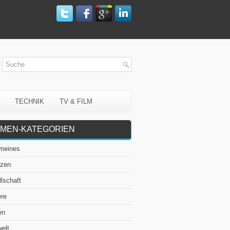
TECHNIK
TV & FILM
MEN-KATEGORIEN
emeines
nzen
lschaft
ere
en
elt