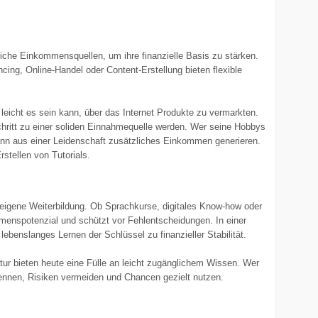
che Einkommensquellen, um ihre finanzielle Basis zu stärken.
cing, Online-Handel oder Content-Erstellung bieten flexible
leicht es sein kann, über das Internet Produkte zu vermarkten.
chritt zu einer soliden Einnahmequelle werden. Wer seine Hobbys
ann aus einer Leidenschaft zusätzliches Einkommen generieren.
rstellen von Tutorials.
 eigene Weiterbildung. Ob Sprachkurse, digitales Know-how oder
enspotenzial und schützt vor Fehlentscheidungen. In einer
t lebenslanges Lernen der Schlüssel zu finanzieller Stabilität.
tur bieten heute eine Fülle an leicht zugänglichem Wissen. Wer
rkennen, Risiken vermeiden und Chancen gezielt nutzen.