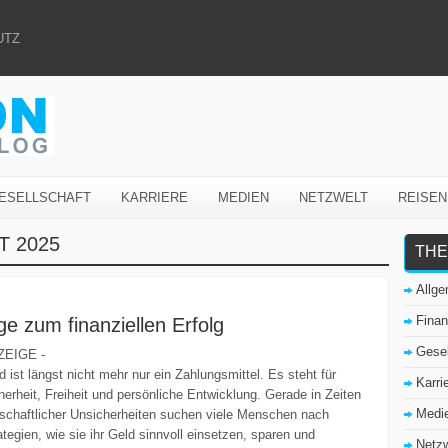
UTZ
ESELLSCHAFT
KARRIERE
MEDIEN
NETZWELT
REISEN
T 2025
THE
Allg
Fina
e zum finanziellen Erfolg
Gesel
ZEIGE -
d ist längst nicht mehr nur ein Zahlungsmittel. Es steht für
Karri
herheit, Freiheit und persönliche Entwicklung. Gerade in Zeiten
Medi
tschaftlicher Unsicherheiten suchen viele Menschen nach
ategien, wie sie ihr Geld sinnvoll einsetzen, sparen und
Netzw