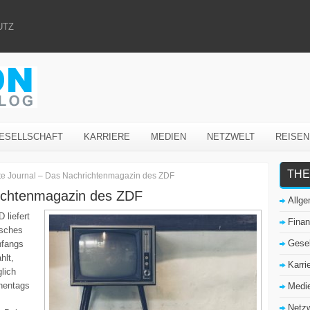
UTZ
ESELLSCHAFT
KARRIERE
MEDIEN
NETZWELT
REISEN
THE
e Journal – Das Nachrichtenmagazin des ZDF
richtenmagazin des ZDF
Allg
liefert
Fina
tsches
Gesel
nfangs
hlt,
Karri
lich
hentags
Medi
Netzw