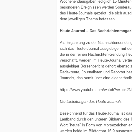
Wochenendausgaben lediglich 15 Minuten.
besonderen Ereignissen werden Sondera
des Heute-Journals gezeigt, die sich ausg
dem jeweiligen Thema befassen.
Heute Journal – Das Nachrichtenmagaz
Als Ergänzung zu der Nachrichtensendung
sich das Heute-Journal ausgiebiger mit
die in der reinen Nachrichten-Sendung He
verschafft, werden im Heute-Journal verti
ausgiebiger Börsenbericht gehört ebenso 
Redakteure, Journalisten und Reporter bes
Journals, das somit über eine eigenständi
https://www.youtube.com/watch?v=upk2
Die Einleitungen des Heute Journals
Bezeichnend für das Heute-Journal ist das
Laufband durch den unteren Bildrand des F
Wort “heute” in Form von Morsezeichen er
werden beide im Bildformat 16:9 ausgestra