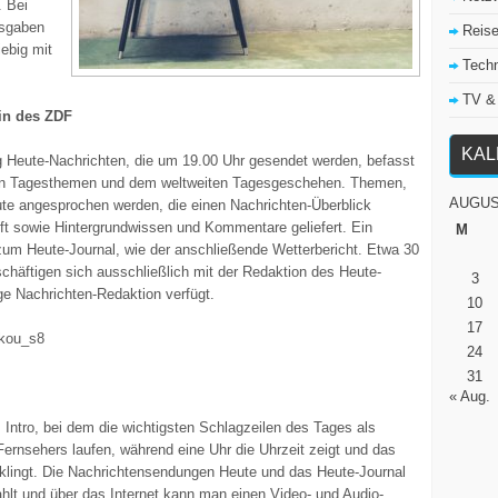
 Bei
usgaben
Reis
iebig mit
Tech
TV &
in des ZDF
KA
 Heute-Nachrichten, die um 19.00 Uhr gesendet werden, befasst
 den Tagesthemen und dem weltweiten Tagesgeschehen. Themen,
AUGUS
ute angesprochen werden, die einen Nachrichten-Überblick
eft sowie Hintergrundwissen und Kommentare geliefert. Ein
M
zum Heute-Journal, wie der anschließende Wetterbericht. Etwa 30
chäftigen sich ausschließlich mit der Redaktion des Heute-
3
ge Nachrichten-Redaktion verfügt.
10
17
Nkou_s8
24
31
« Aug.
 Intro, bei dem die wichtigsten Schlagzeilen des Tages als
ernsehers laufen, während eine Uhr die Uhrzeit zeigt und das
klingt. Die Nachrichtensendungen Heute und das Heute-Journal
hlt und über das Internet kann man einen Video- und Audio-