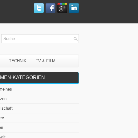
TECHNIK
TV & FILM
MEN-KATEGORIEN
emeines
nzen
lschaft
ere
en
elt