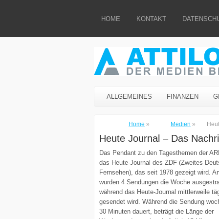
HOME
KONTAKT
DATENSCH
ALLGEMEINES
FINANZEN
G
Home
»
Medien
»
Heut
Heute Journal – Das Nach
Das Pendant zu den Tagesthemen der ARD 
das Heute-Journal des ZDF (Zweites Deu
Fernsehen), das seit 1978 gezeigt wird. A
wurden 4 Sendungen die Woche ausgestra
während das Heute-Journal mittlerweile täg
gesendet wird. Während die Sendung woc
30 Minuten dauert, beträgt die Länge der